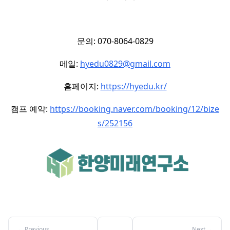
문의: 070-8064-0829
메일:
hyedu0829@gmail.com
홈페이지:
https://hyedu.kr/
캠프 예약:
https://booking.naver.com/booking/12/bize
s/252156
←
Previous
Next
→