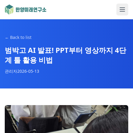
←
Back to list
범박고 AI 발표! PPT부터 영상까지 4단
계 툴 활용 비법
관리자
2026-05-13