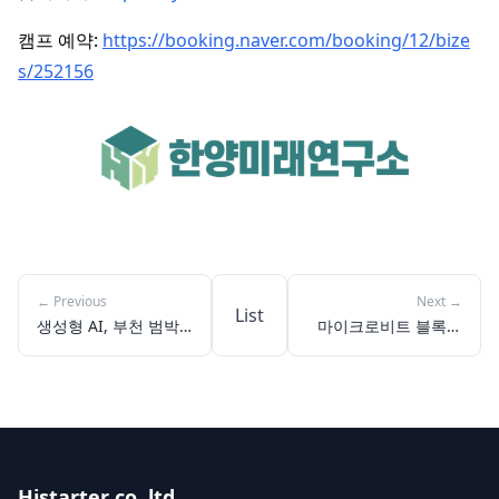
캠프 예약:
https://booking.naver.com/booking/12/bize
s/252156
←
Previous
Next
→
List
생성형 AI, 부천 범박
마이크로비트 블록코
고 학생들의 빛나는 실
딩, 울지부구중학교에
전 탐구 여정
서 만난 일상 속 알고
리즘
Histarter co.,ltd