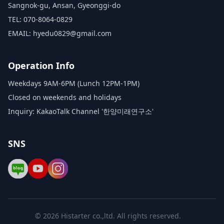
Sangnok-gu, Ansan, Gyeonggi-do
TEL: 070-8064-0829
EMAIL: hyedu0829@gmail.com
Operation Info
Weekdays 9AM-6PM (Lunch 12PM-1PM)
Closed on weekends and holidays
Inquiry: KakaoTalk Channel '한양미래연구소'
SNS
©
2026
Histarter co.,ltd
. All rights reserved.
·