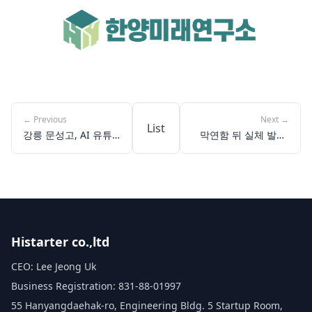
←
Previous
Next
→
List
강릉 문성고, AI 유튜
막연함 뒤 실체 발견!
브 크리에이터 꿈 현실
범박고가 찾은 생성형
로 만든 5가지 교육 현
인공지능 실용 활용법
장
4가지
Histarter co.,ltd
CEO: Lee Jeong Uk
Business Registration: 831-88-01997
55 Hanyangdaehak-ro, Engineering Bldg. 5 Startup Room,