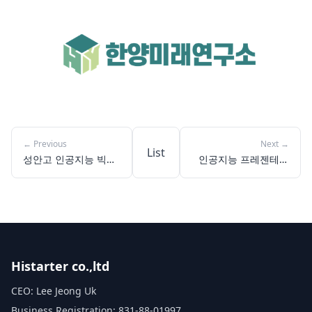
←
Previous
Next
→
List
성안고 인공지능 빅데
인공지능 프레젠테이
이터 분석, 고등학생
션, 범박고 학생들 발
미래 데이터 전문가로
표 걱정 끝낸 비결
성장하다
Histarter co.,ltd
CEO: Lee Jeong Uk
Business Registration: 831-88-01997