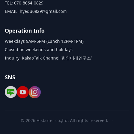
TEL: 070-8064-0829
EMAIL: hyedu0829@gmail.com
Operation Info
Weekdays 9AM-6PM (Lunch 12PM-1PM)
Closed on weekends and holidays
Inquiry: KakaoTalk Channel '한양미래연구소'
SNS
©
2026
Histarter co.,ltd
. All rights reserved.
·