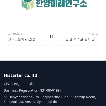
←
Previous
Next
→
List
고색고등학교 인공지
안산 적외선 센서 강아
능 체험 교실(웹툰·쇼
지 자동차, 아이와 자
츠·챗봇) 실습으로 미
율주행 원리 배우는 체
래 역량 키우다
험
Histarter co.,ltd
CEO: Lee Jeong Uk
Business Registration: 831-88-01997
55 Hanyangdaehak-ro, Engineering Bldg. 5 Startup Room,
Sangnok-gu, Ansan, Gyeonggi-do