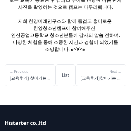
모든 교육이 종료된 후 캠퍼스 투어를 진행한 다음 단체
사진을 촬영하는 것으로 캠프는 마무리됩니다.
저희 한양미래연구소와 함께 즐겁고 흥미로운
한양청소년캠프에 참여해주신
안산공업고등학교 청소년분들께 감사의 말씀 전하며,
다양한 체험을 통해 소중한 시간과 경험이 되었기를
소망합니다! ๑>∀<๑ ​
←
Previous
Next
→
List
[교육후기] 찾아가는
[교육후기]찾아가는 체
체험교실: 이천다원학
험교실: 가정고등학교
교
Histarter co.,ltd