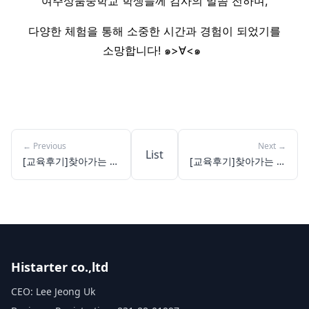
여주상품중학교 학생들께 감사의 말씀 전하며,
다양한 체험을 통해 소중한 시간과 경험이 되었기를
소망합니다! ๑>∀<๑
←
Previous
Next
→
List
[교육후기]찾아가는 체
[교육후기]찾아가는 체
험교실: 가정고등학교
험교실: 청평고등학교
(관내 전자과 진학 희
망 중학생을 대상으로
한 학과 체험)
Histarter co.,ltd
CEO: Lee Jeong Uk