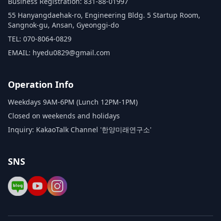
Business Registration: 831-88-01997
55 Hanyangdaehak-ro, Engineering Bldg. 5 Startup Room,
Sangnok-gu, Ansan, Gyeonggi-do
TEL: 070-8064-0829
EMAIL: hyedu0829@gmail.com
Operation Info
Weekdays 9AM-6PM (Lunch 12PM-1PM)
Closed on weekends and holidays
Inquiry: KakaoTalk Channel '한양미래연구소'
SNS