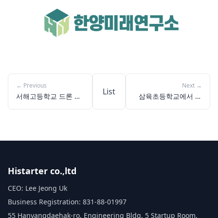
←
Previous
Next
→
List
서해고등학교 드론 교
삼육초등학교에서 네
육: 이론과 실기, 두 마
오봇코딩으로 만난 자
리 토끼 잡은 현장
율주행의 세계
Histarter co.,ltd
CEO: Lee Jeong Uk
Business Registration: 831-88-01997
55 Hanyangdaehak-ro, Engineering Bldg. 5 Startup Room,