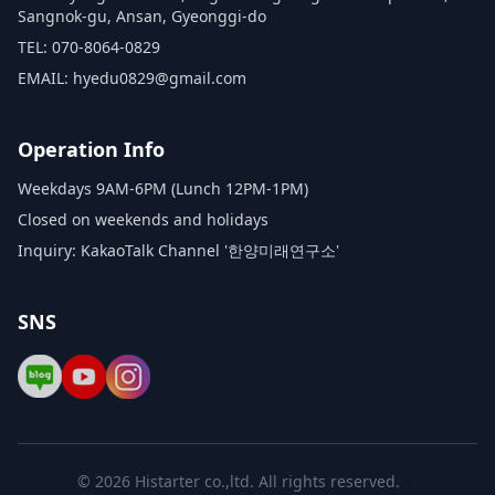
Sangnok-gu, Ansan, Gyeonggi-do
TEL: 070-8064-0829
EMAIL: hyedu0829@gmail.com
Operation Info
Weekdays 9AM-6PM (Lunch 12PM-1PM)
Closed on weekends and holidays
Inquiry: KakaoTalk Channel '한양미래연구소'
SNS
©
2026
Histarter co.,ltd
. All rights reserved.
·