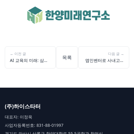
←
이전 글
다음 글
→
목록
AI 교육의 미래: 삼육
앱인벤터로 사내고등
초등학교에서 체험한
학교 감정 기록 앱 제
증강현실 교실
작 성공기: 복잡한 코
딩 없이 창의력 발휘
하기!
(주)하이스타터
대표자: 이정욱
사업자등록번호: 831-88-01997
경기도 안산시 상록구 한양대학로 55 5공학관 창업실