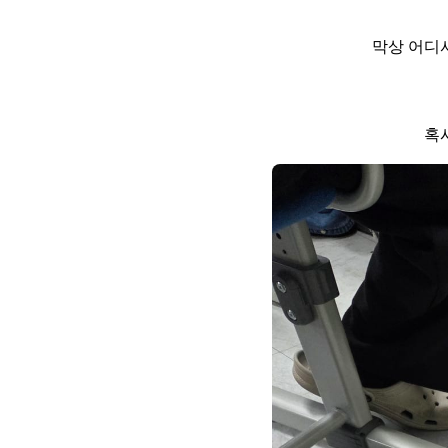
막상 어디
혹