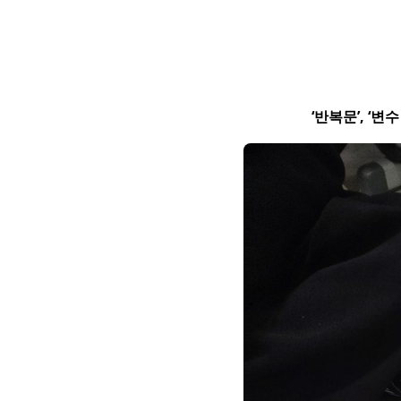
‘반복문’, ‘변