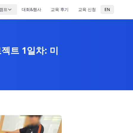
캠프
대회&행사
교육 후기
교육 신청
EN
로젝트 1일차: 미