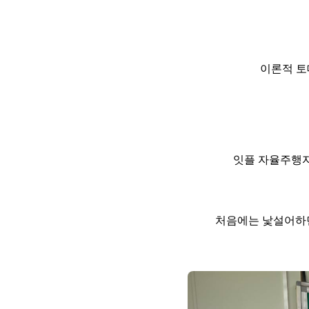
이론적 토
잇플 자율주행자
처음에는 낯설어하던