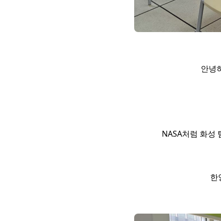
안녕하
NASA처럼 화성
한