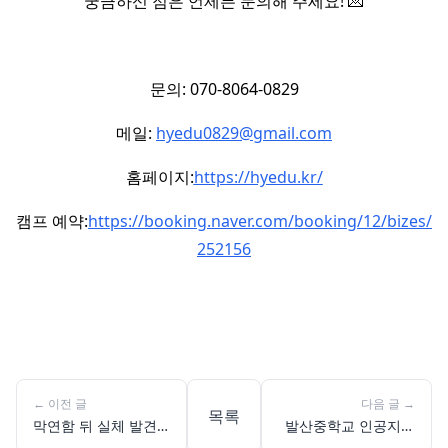
궁금하신 점은 언제든 문의해 주세요! 💌
문의: 070-8064-0829
메일:
hyedu0829@gmail.com
홈페이지:
https://hyedu.kr/
캠프 예약:
https://booking.naver.com/booking/12/bizes/
252156
←
이전 글
다음 글
→
목록
막연함 뒤 실체 발견!
발산중학교 인공지능
범박고가 찾은 생성형
체험: 일상 AI 발견부