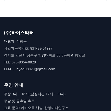
인공지능 실용 활용법
터 생성형 AI 프롬프
4가지
트 5요소 마스터까지!
(주)하이스타터
대표자: 이정욱
사업자등록번호: 831-88-01997
경기도 안산시 상록구 한양대학로 55 5공학관 창업실
TEL: 070-8064-0829
EMAIL: hyedu0829@gmail.com
운영 안내
주중 9시 ~ 18시 (점심시간 12시 ~ 13시)
주말 및 공휴일 휴무
교육 문의: 카카오톡 채널 '한양미래연구소'