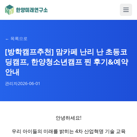
←
목록으로
[방학캠프추천] 맘카페 난리 난 초등코
딩캠프, 한양청소년캠프 찐 후기&예약
안내
관리자
2026-06-01
안녕하세요!
우리 아이들의 미래를 밝히는 4차 산업혁명 기술 교육