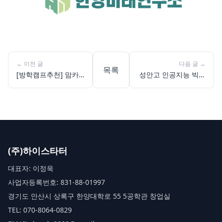
←
이전 글
다음 글
→
목록
[방학캠프추천] 맘카
성안고 인공지능 빅데
페 난리 난 초등코딩
이터 분석, 고등학생
캠프, 한양청소년캠프
미래 데이터 전문가로
찐 후기&예약 안내
성장하다
(주)하이스타터
대표자: 이정욱
사업자등록번호: 831-88-01997
경기도 안산시 상록구 한양대학로 55 5공학관 창업실
TEL: 070-8064-0829