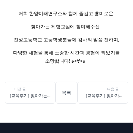
저희 한양미래연구소와 함께 즐겁고 흥미로운
찾아가는 체험교실에 참여해주신
진성고등학교 고등학생분들께 감사의 말씀 전하며,
다양한 체험을 통해 소중한 시간과 경험이 되었기를
소망합니다! ๑>∀<๑ ​
←
이전 글
다음 글
→
목록
[교육후기] 찾아가는
[교육후기] 찾아가는
체험교실: 서문여자고
체험교실: 전북유니텍
등학교
고등학교