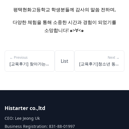
평택현화고등학교 학생분들께 감사의 말씀 전하며,
다양한 체험을 통해 소중한 시간과 경험이 되었기를
소망합니다! ๑>∀<๑ ​
←
Previous
Next
→
List
[교육후기] 찾아가는
[교육후기]청소년 동아
체험교실: 오산고등학
리: 서문여자고등학교
교
Histarter co.,ltd
CEO: Lee Jeong Uk
Business Registration: 831-88-01997