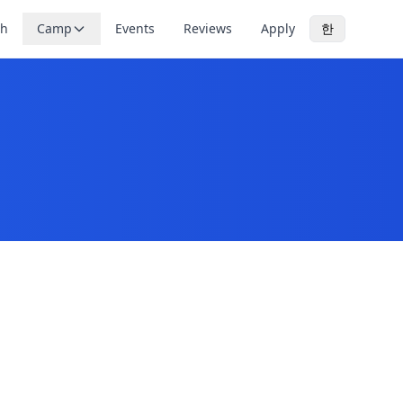
th
Camp
Events
Reviews
Apply
한