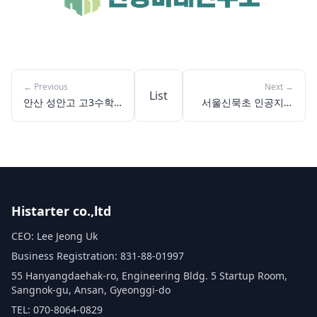
←
Previous
Next
→
List
안산 성안고 고3수학
서울신묵초 인공지능
수업, 알지오매스X코
유튜브 크리에이터 교
딩으로 웹앱 개발까지!
육
Histarter co.,ltd
CEO: Lee Jeong Uk
Business Registration: 831-88-01997
55 Hanyangdaehak-ro, Engineering Bldg. 5 Startup Room,
Sangnok-gu, Ansan, Gyeonggi-do
TEL: 070-8064-0829