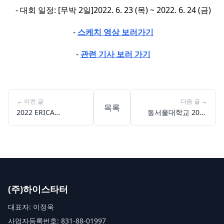
- 대회 일정: [무박 2일]2022. 6. 23 (목) ~ 2022. 6. 24 (금)
-
스케치 영상 보러가기
-
관련 기사 보러 가기
←
이전 글
다음 글
→
목록
2022 ERICA
동서울대학교 2022
Software-Up! 제8회
메이커융합 아이디어
SW창업 아이디어톤
부트 캠프(온라인)
(온라인)
(주)하이스타터
대표자: 이정욱
사업자등록번호: 831-88-01997