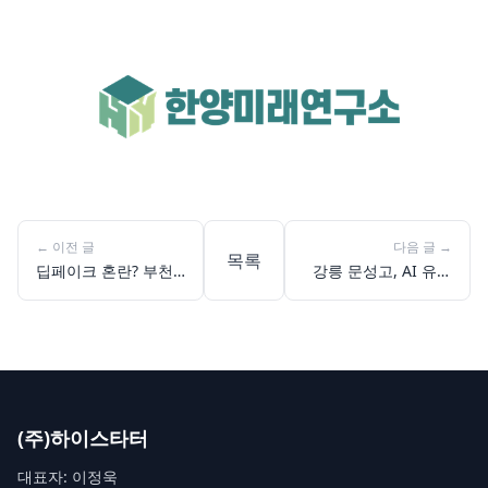
←
이전 글
다음 글
→
목록
딥페이크 혼란? 부천
강릉 문성고, AI 유튜
범박고 AI 윤리 프리
브 크리에이터 꿈 현
젠테이션, 제미나이로
실로 만든 5가지 교육
완성
현장
(주)하이스타터
대표자: 이정욱