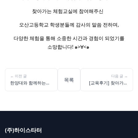
찾아가는 체험교실에 참여해주신
오산고등학교 학생분들께 감사의 말씀 전하며,
다양한 체험을 통해 소중한 시간과 경험이 되었기를
소망합니다! ๑>∀<๑ ​
←
이전 글
다음 글
→
목록
한양대와 함께하는
[교육후기] 찾아가는
2024 전국 청소년 오
체험교실: 현화고등학
픈SW GAME 코딩 대
교
회 With 파이썬 참가
자 모집
(주)하이스타터