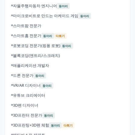
자율주행자동차 엔지니어
동아리
마이크로비트로 만드는 아케이드 게임
동아리
스마트팜 전문가
스마트홈 전문가
동아리
다회기
로봇코딩 전문가(핑퐁 로봇)
동아리
블록코딩(엔트리/스크래치)
애플리케이션 개발자
드론 전문가
동아리
VR/AR 디자이너
동아리
유튜브 크리에이터
3D펜 디자이너
3D프린터 전문가
동아리
3D프린팅+3D펜 체험
동아리
다회기