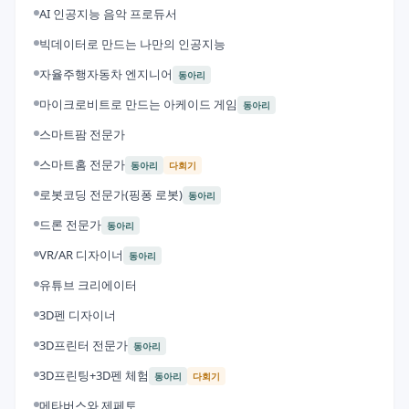
AI 인공지능 음악 프로듀서
빅데이터로 만드는 나만의 인공지능
자율주행자동차 엔지니어
동아리
마이크로비트로 만드는 아케이드 게임
동아리
스마트팜 전문가
스마트홈 전문가
동아리
다회기
로봇코딩 전문가(핑퐁 로봇)
동아리
드론 전문가
동아리
VR/AR 디자이너
동아리
유튜브 크리에이터
3D펜 디자이너
3D프린터 전문가
동아리
3D프린팅+3D펜 체험
동아리
다회기
메타버스와 제페토