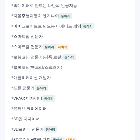
빅데이터로 만드는 나만의 인공지능
자율주행자동차 엔지니어
동아리
마이크로비트로 만드는 아케이드 게임
동아리
스마트팜 전문가
스마트홈 전문가
동아리
다회기
로봇코딩 전문가(핑퐁 로봇)
동아리
블록코딩(엔트리/스크래치)
애플리케이션 개발자
드론 전문가
동아리
VR/AR 디자이너
동아리
유튜브 크리에이터
3D펜 디자이너
3D프린터 전문가
동아리
3D프린팅+3D펜 체험
동아리
다회기