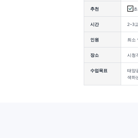
추천
초
시간
2~3
인원
최소 
장소
시청각
수업목표
태양
색하